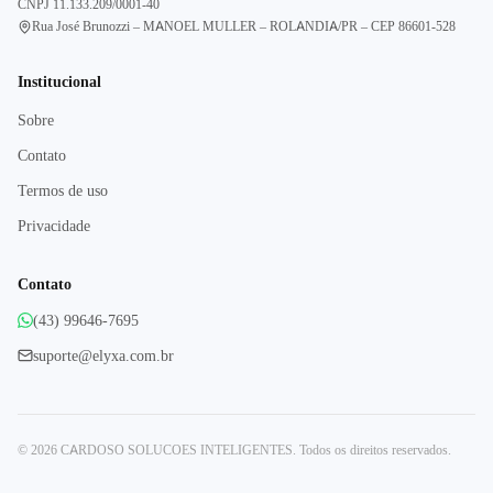
CNPJ
11.133.209/0001-40
Rua José Brunozzi – MANOEL MULLER – ROLANDIA/PR – CEP 86601-528
Institucional
Sobre
Contato
Termos de uso
Privacidade
Contato
(43) 99646-7695
suporte@elyxa.com.br
©
2026
CARDOSO SOLUCOES INTELIGENTES
. Todos os direitos reservados.